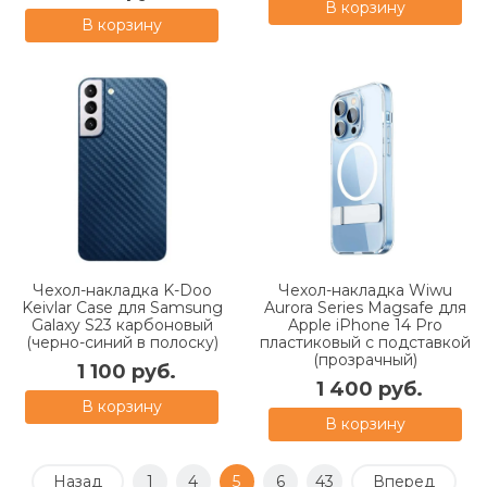
В корзину
В корзину
Чехол-накладка K-Doo
Чехол-накладка Wiwu
Keivlar Case для Samsung
Aurora Series Magsafe для
Galaxy S23 карбоновый
Apple iPhone 14 Pro
(черно-синий в полоску)
пластиковый с подставкой
(прозрачный)
1 100 руб.
1 400 руб.
В корзину
В корзину
Назад
1
4
5
6
43
Вперед