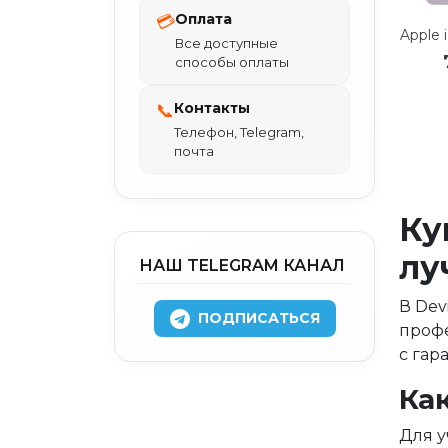
Оплата
💳
Все доступные
способы оплаты
Контакты
📞
Телефон, Telegram,
почта
Ку
лу
НАШ TELEGRAM КАНАЛ
В Dev
ПОДПИСАТЬСЯ
профе
с гар
Ка
Для у