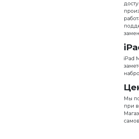
досту
произ
работ
подде
замен
iP
iPad 
замет
набро
Цен
Мы по
при в
Магаз
самов