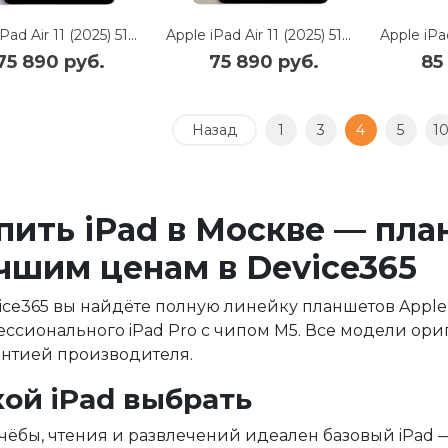
Apple iPad Air 11 (2025) 512Gb Wi-Fi (Purple)
Apple iPad Air 11 (2025) 512Gb Wi-Fi (Starlight)
75 890 руб.
75 890 руб.
85
Назад
1
3
4
5
1
пить iPad в Москве — пла
чшим ценам в Device365
ice365 вы найдёте полную линейку планшетов Apple i
ссионального iPad Pro с чипом M5. Все модели ор
антией производителя.
кой iPad выбрать
чёбы, чтения и развлечений идеален базовый iPad