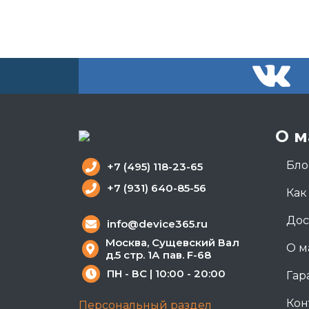
О м
Бло
+7 (495) 118-23-65
+7 (931) 640-85-56
Как
Дос
info@device365.ru
Москва, Сущевский Вал
О м
д.5 стр. 1А пав. F-68
ПН - ВС | 10:00 - 20:00
Гар
Кон
Персональный раздел