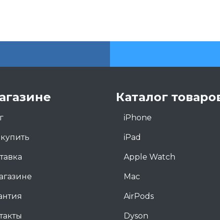
агазине
Каталог товаро
г
iPhone
 купить
iPad
тавка
Apple Watch
агазине
Mac
антия
AirPods
такты
Dyson