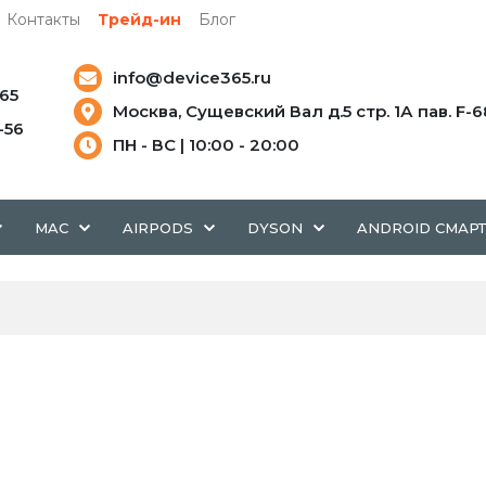
Контакты
Трейд-ин
Блог
info@device365.ru
-65
Москва, Сущевский Вал д.5 стр. 1А пав. F-6
5-56
ПН - ВС | 10:00 - 20:00
MAC
AIRPODS
DYSON
ANDROID СМАР