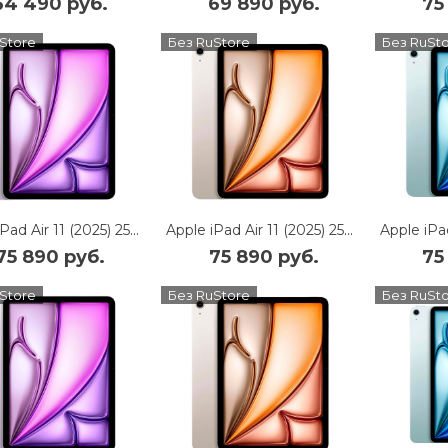
64 490 руб.
69 890 руб.
75
Store
Без RuStore
Без RuSt
Apple iPad Air 11 (2025) 256Gb Wi-Fi + Cellular (Purple)
Apple iPad Air 11 (2025) 256Gb Wi-Fi + Cellular (Starlight)
75 890 руб.
75 890 руб.
75
Store
Без RuStore
Без RuSt