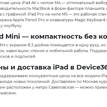
пная цена. iPad Air с чипом M4 — оптимальный выбор
водительность MacBook в форм-факторе планшета: о
а с графикой. iPad Pro на чипе M5 — это рабочая стан
ржка Apple Pencil Pro и клавиатуры Magic Keyboar
у ноутбуку.
ad Mini — компактность без 
Mini с экраном 8.3 дюйма помещается в одну руку, н
ок, навигации, чтения и мобильной работы. Поддерж
сков и подписей.
ы и доставка iPad в Device3
ддерживаем конкурентные цены на все модели iPa
ыходе новых поколений. Доставляем по Москве кур
ин расположен у метро Савёловская — можно приеха
ывозом..