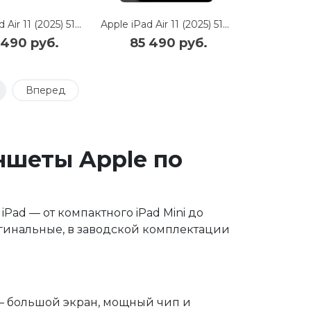
Apple iPad Air 11 (2025) 512Gb Wi-Fi + Cellular (Blue)
Apple iPad Air 11 (2025) 512Gb Wi-Fi + Cellular (Space Gray)
 490 руб.
85 490 руб.
0
Вперед
ншеты Apple по
Pad — от компактного iPad Mini до
игинальные, в заводской комплектации
 — большой экран, мощный чип и