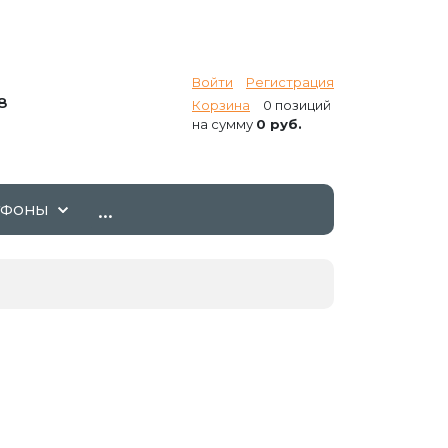
Войти
Регистрация
8
Корзина
0 позиций
на сумму
0 руб.
...
ТФОНЫ