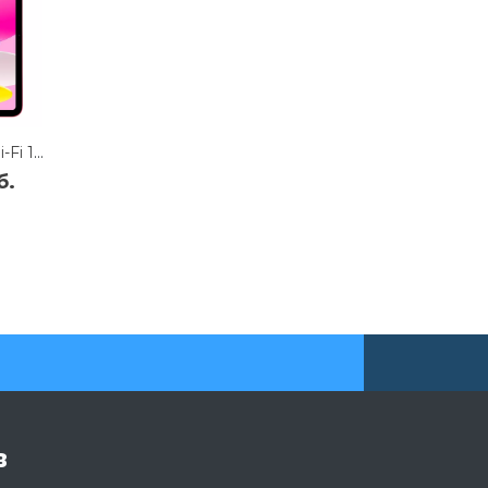
Apple iPad (2025) Wi-Fi 128Gb (Pink)
б.
в