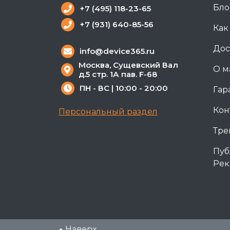
Бло
+7 (495) 118-23-65
+7 (931) 640-85-56
Как
Дос
info@device365.ru
Москва, Сущевский Вал
О м
д.5 стр. 1А пав. F-68
ПН - ВС | 10:00 - 20:00
Гар
Кон
Персональный раздел
Тре
Пуб
Рек
Наверх