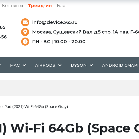
Контакты
Трейд-ин
Блог
info@device365.ru
-65
Москва, Сущевский Вал д.5 стр. 1А пав. F-6
5-56
ПН - ВС | 10:00 - 20:00
MAC
AIRPODS
DYSON
ANDROID СМАР
e iPad (2021) Wi-Fi 64Gb (Space Gray)
1) Wi-Fi 64Gb (Space 