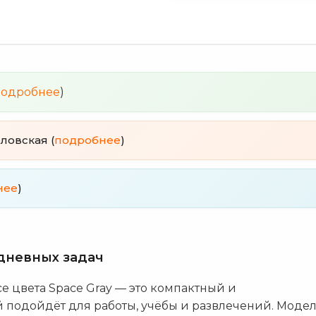
подробнее
)
еловская (
подробнее
)
нее
)
дневных задач
усе цвета Space Gray — это компактный и
 подойдёт для работы, учёбы и развлечений. Моде