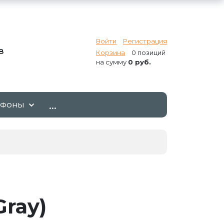
Войти
Регистрация
8
Корзина
0 позиций
на сумму
0 руб.
...
ТФОНЫ
Gray)