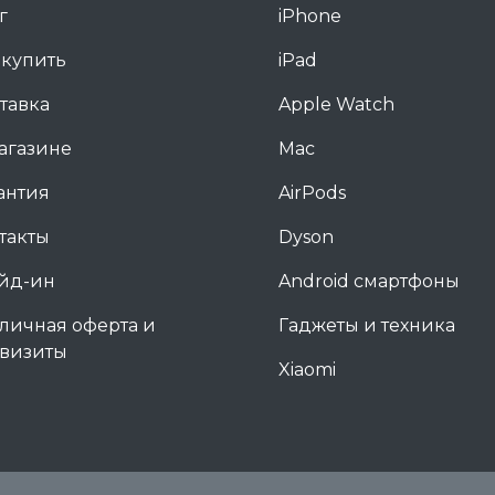
г
iPhone
 купить
iPad
тавка
Apple Watch
агазине
Mac
антия
AirPods
такты
Dyson
йд-ин
Android смартфоны
личная оферта и
Гаджеты и техника
визиты
Xiaomi