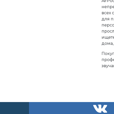
AirPo
непре
всех 
для п
персо
просл
ищете
дома,
Покуп
проф
звуча