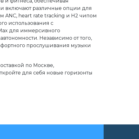
ов и фитнеса, обеспечивая
ли включают различные опции для
 ANC, heart rate tracking и H2 чипом
ого использования с
Max для иммерсивного
автономности. Независимо от того,
омфортного прослушивания музыки
доставкой по Москве,
кройте для себя новые горизонты