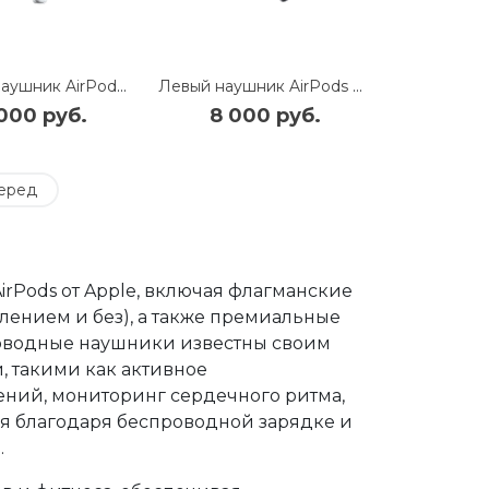
Правый наушник AirPods Pro (3nd Generation) (R) (MFHP4)
Левый наушник AirPods Pro (3nd Generation) (L) (MFHP4)
000 руб.
8 000 руб.
еред
irPods от Apple, включая флагманские
влением и без), а также премиальные
роводные наушники известны своим
 такими как активное
ний, мониторинг сердечного ритма,
ния благодаря беспроводной зарядке и
.