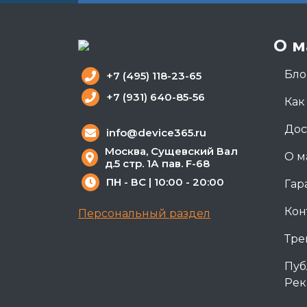
О м
Бло
+7 (495) 118-23-65
+7 (931) 640-85-56
Как
Дос
info@device365.ru
Москва, Сущевский Вал
О м
д.5 стр. 1А пав. F-68
ПН - ВС | 10:00 - 20:00
Гар
Кон
Персональный раздел
Тре
Пуб
Рек