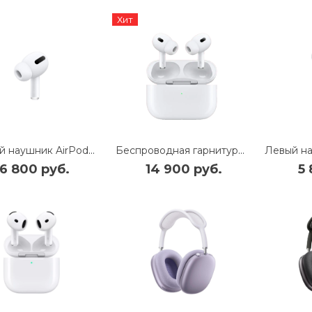
Хит
Правый наушник AirPods Pro (R)
Беспроводная гарнитура Apple AirPods Pro (2nd Generation) MagSafe Case USB-C (MTJV3)
6 800 руб.
14 900 руб.
5 