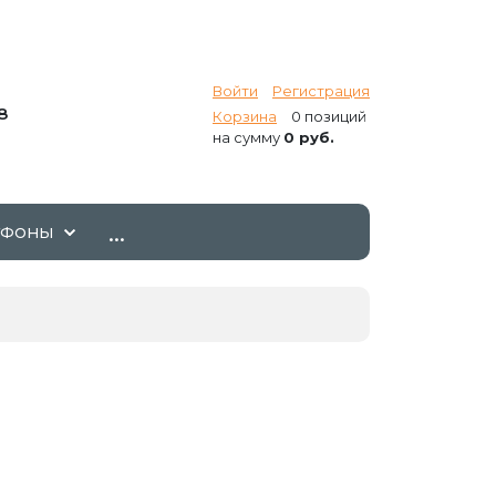
Войти
Регистрация
8
Корзина
0 позиций
на сумму
0 руб.
...
ТФОНЫ