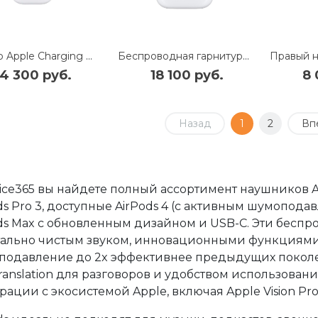
Футляр Apple Charging Case для AirPods 4 ANC (MXP93)
Беспроводная гарнитура Apple AirPods Pro (3rd Generation)
4 300 руб.
18 100 руб.
8 
Назад
1
2
Вп
ice365 вы найдете полный ассортимент наушников A
ds Pro 3, доступные AirPods 4 (с активным шумопода
ds Max с обновленным дизайном и USB-C. Эти бесп
ально чистым звуком, инновационными функциями,
одавление до 2x эффективнее предыдущих поколе
Translation для разговоров и удобством использова
рации с экосистемой Apple, включая Apple Vision Pro