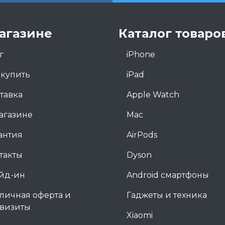
агазине
Каталог товаро
г
iPhone
 купить
iPad
тавка
Apple Watch
агазине
Mac
антия
AirPods
такты
Dyson
йд-ин
Android смартфоны
личная оферта и
Гаджеты и техника
визиты
Xiaomi