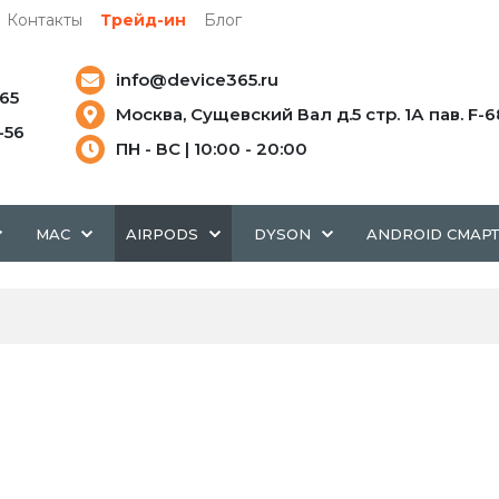
Контакты
Трейд-ин
Блог
info@device365.ru
-65
Москва, Сущевский Вал д.5 стр. 1А пав. F-6
5-56
ПН - ВС | 10:00 - 20:00
MAC
AIRPODS
DYSON
ANDROID СМАР