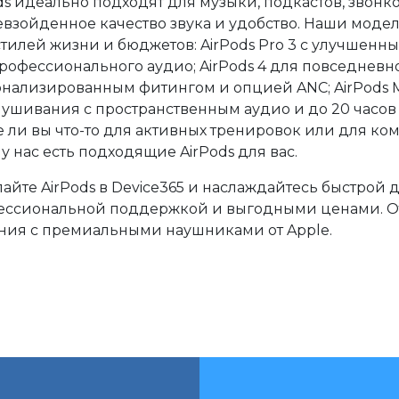
ds идеально подходят для музыки, подкастов, звонк
взойденное качество звука и удобство. Наши моде
стилей жизни и бюджетов: AirPods Pro 3 с улучшенным
рофессионального аудио; AirPods 4 для повседневн
нализированным фитингом и опцией ANC; AirPods 
ушивания с пространственным аудио и до 20 часов 
 ли вы что-то для активных тренировок или для к
 у нас есть подходящие AirPods для вас.
айте AirPods в Device365 и наслаждайтесь быстрой 
ессиональной поддержкой и выгодными ценами. От
ния с премиальными наушниками от Apple.