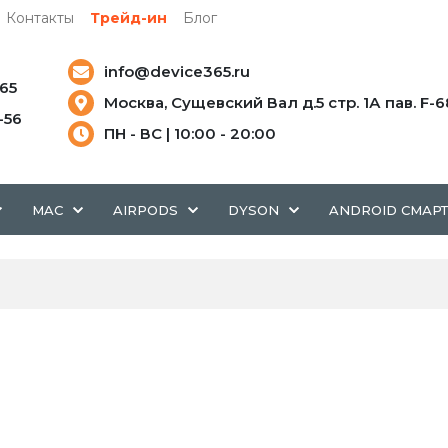
Контакты
Трейд-ин
Блог
info@device365.ru
-65
Москва, Сущевский Вал д.5 стр. 1А пав. F-6
5-56
ПН - ВС | 10:00 - 20:00
MAC
AIRPODS
DYSON
ANDROID СМАР