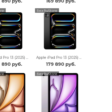
 890 руб.
169 890 руб.
ore
Без RuStore
Apple iPad Pro 13 (2025) 2Tb Wi-Fi + Cellular with Nano-texture Glass (Silver)
Apple iPad Pro 13 (2025) 2Tb Wi-Fi + Cellular with Nano-texture Glass (Space Black)
 890 руб.
179 890 руб.
ore
Без RuStore