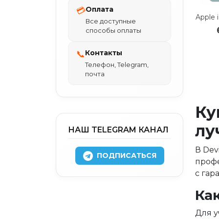
Оплата
💳
Все доступные
способы оплаты
Контакты
📞
Телефон, Telegram,
почта
Ку
лу
НАШ TELEGRAM КАНАЛ
В Dev
ПОДПИСАТЬСЯ
профе
с гар
Ка
Для у