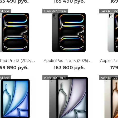
165 490 руб.
165 490 руб.
169
Store
Без RuStore
Без RuSt
Apple iPad Pro 13 (2025) 2Tb Wi-Fi + Cellular with Standard glass (Silver)
Apple iPad Pro 13 (2025) 2Tb Wi-Fi + Cellular with Standard glass (Space Black)
169 890 руб.
163 800 руб.
179
Store
Без RuStore
Без RuSt