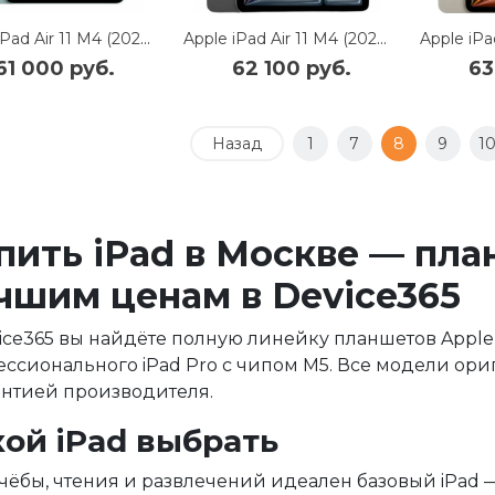
Apple iPad Air 11 M4 (2026) 128Gb Wi-Fi (Blue)
Apple iPad Air 11 M4 (2026) 128Gb Wi-Fi (Space Gray)
61 000 руб.
62 100 руб.
63
Назад
1
7
8
9
1
пить iPad в Москве — пла
чшим ценам в Device365
ice365 вы найдёте полную линейку планшетов Apple i
ссионального iPad Pro с чипом M5. Все модели ор
антией производителя.
кой iPad выбрать
чёбы, чтения и развлечений идеален базовый iPad