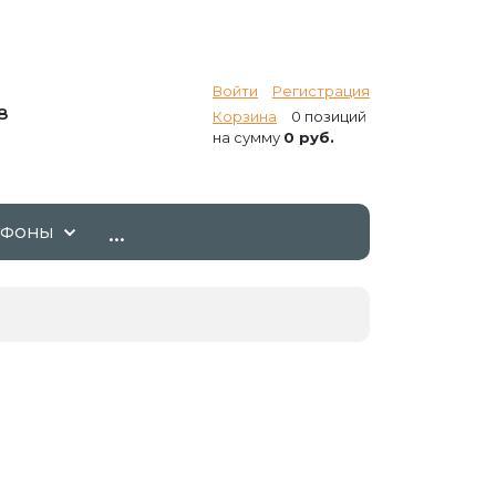
Войти
Регистрация
8
Корзина
0 позиций
на сумму
0 руб.
...
ТФОНЫ