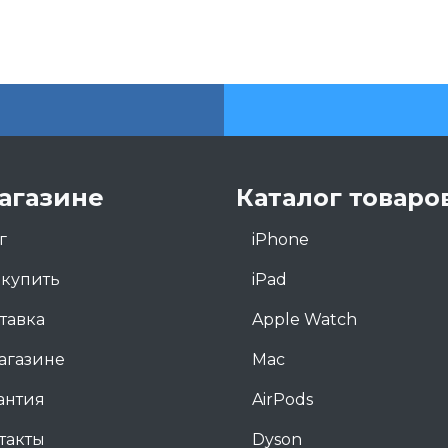
агазине
Каталог товаро
г
iPhone
 купить
iPad
тавка
Apple Watch
агазине
Mac
антия
AirPods
такты
Dyson