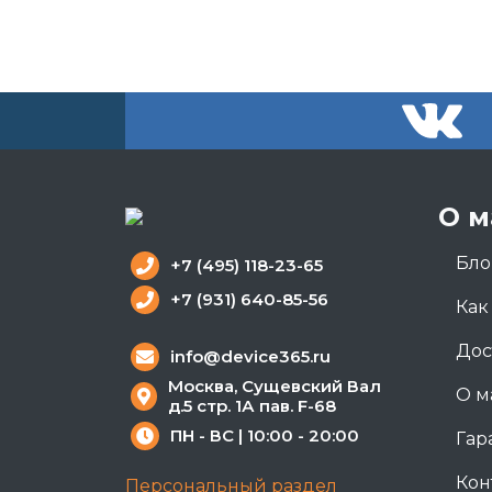
О м
Бло
+7 (495) 118-23-65
+7 (931) 640-85-56
Как
Дос
info@device365.ru
Москва, Сущевский Вал
О м
д.5 стр. 1А пав. F-68
ПН - ВС | 10:00 - 20:00
Гар
Кон
Персональный раздел