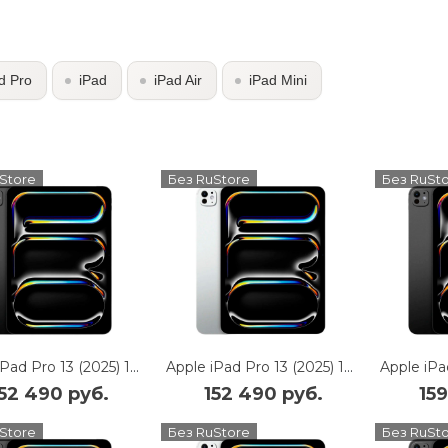
d Pro
iPad
iPad Air
iPad Mini
Store
Без RuStore
Без RuSt
Apple iPad Pro 13 (2025) 1Tb Wi-Fi with Standard glass (Space Black)
Apple iPad Pro 13 (2025) 1Tb Wi-Fi with Standard glass (Silver)
152 490 руб.
152 490 руб.
15
Store
Без RuStore
Без RuSt