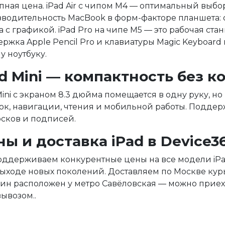
пная цена. iPad Air с чипом M4 — оптимальный выбор
водительность MacBook в форм-факторе планшета: о
а с графикой. iPad Pro на чипе M5 — это рабочая стан
ржка Apple Pencil Pro и клавиатуры Magic Keyboar
у ноутбуку.
ad Mini — компактность без 
Mini с экраном 8.3 дюйма помещается в одну руку, н
ок, навигации, чтения и мобильной работы. Поддерж
сков и подписей.
ы и доставка iPad в Device3
ддерживаем конкурентные цены на все модели iPa
ыходе новых поколений. Доставляем по Москве кур
ин расположен у метро Савёловская — можно приеха
ывозом..